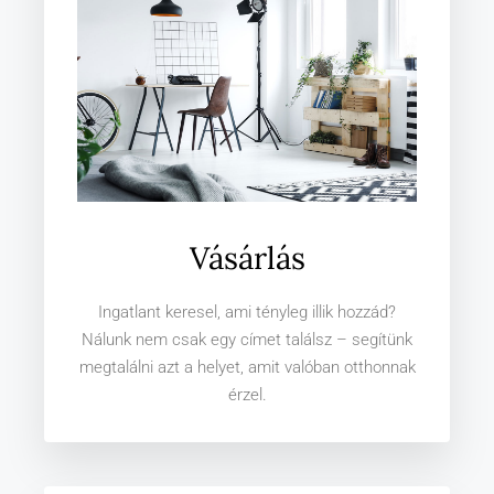
Vásárlás
Ingatlant keresel, ami tényleg illik hozzád?
Nálunk nem csak egy címet találsz – segítünk
megtalálni azt a helyet, amit valóban otthonnak
érzel.