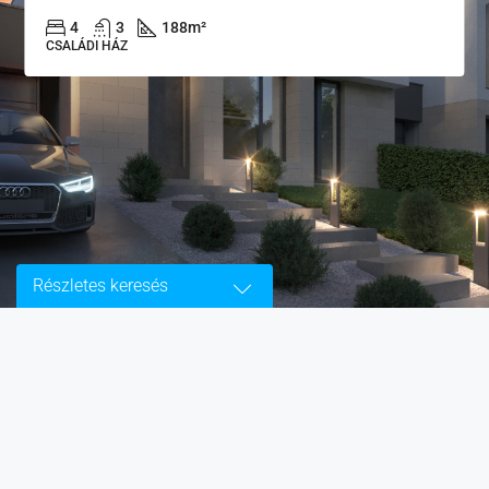
4
3
188
m²
CSALÁDI HÁZ
Részletes keresés