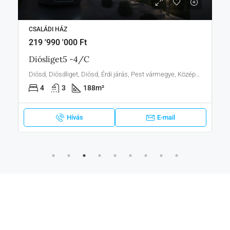
CSALÁDI HÁZ
219 '990 '000 Ft
Diósliget5 -4/C
Diósd, Diósdliget, Diósd, Érdi járás, Pest vármegye, Közép-Magyarország, 2049, Magyarország
4
3
188
m²
Hívás
E-mail