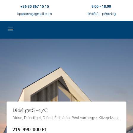
+36 30 867 15 15
9:00 - 18:00
kpanorea@gmail.com
Hétfőtől - péntekig
Diósliget5 -4/C
Diósd, Diósdliget, Diósd, Érdi járás, Pest vármegye, Közép-Magyarország, 2049, Magyarország
219 '990 '000 Ft