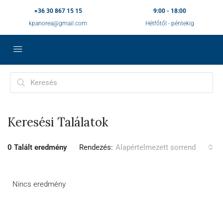
+36 30 867 15 15
9:00 - 18:00
kpanorea@gmail.com
Hétfőtől - péntekig
Keresési Találatok
0 Talált eredmény
Rendezés:
Alapértelmezett sorrend
Nincs eredmény