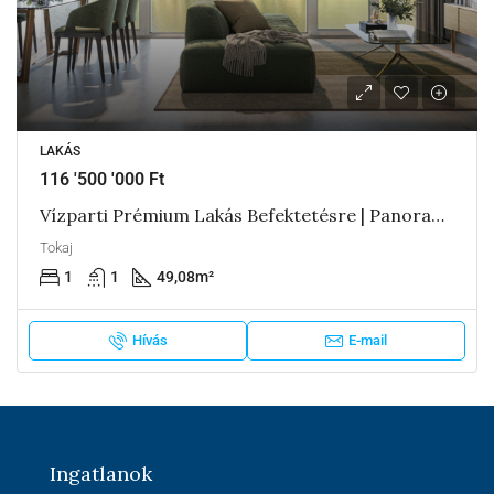
LAKÁS
116 '500 '000 Ft
Vízparti Prémium Lakás Befektetésre | Panorama Boutique 49 A3
Tokaj
1
1
49,08
m²
Hívás
E-mail
Ingatlanok