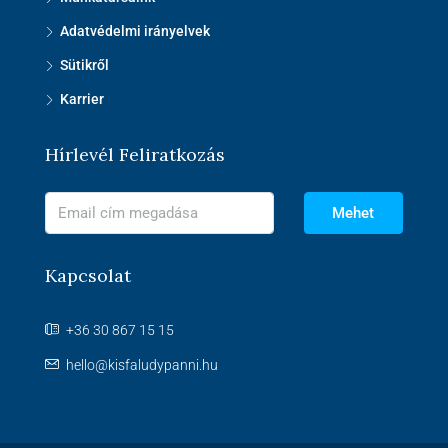
Adatvédelmi irányelvek
Sütikről
Karrier
Hírlevél Feliratkozás
Mehet
Kapcsolat
+36 30 867 15 15
hello@kisfaludypanni.hu