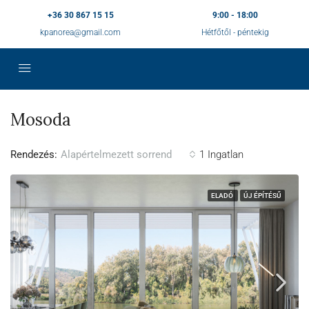
+36 30 867 15 15
9:00 - 18:00
kpanorea@gmail.com
Hétfőtől - péntekig
Mosoda
Rendezés:
1 Ingatlan
Alapértelmezett sorrend
ELADÓ
ÚJ ÉPÍTÉSŰ