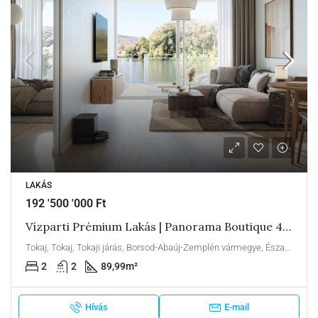
LAKÁS
192 '500 '000 Ft
Vízparti Prémium Lakás | Panorama Boutique 49 B1
Tokaj, Tokaj, Tokaji járás, Borsod-Abaúj-Zemplén vármegye, Észak-Magyarország, Alföld és Észak, Magyarország
2
2
89,99
m²
Hívás
E-mail