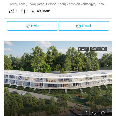
Tokaj, Tokaj, Tokaji járás, Borsod-Abaúj-Zemplén vármegye, Észak-Magyarország, Alföld és Észak, Magyarország
1
1
49,06
m²
Hívás
E-mail
ELADÓ
ÚJ ÉPÍTÉSŰ