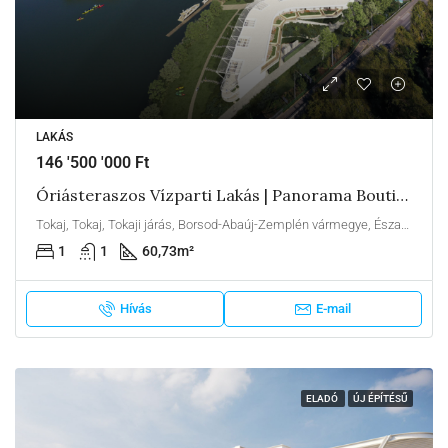
LAKÁS
146 '500 '000 Ft
Óriásteraszos Vízparti Lakás | Panorama Boutique 49 H1
Tokaj, Tokaj, Tokaji járás, Borsod-Abaúj-Zemplén vármegye, Észak-Magyarország, Alföld és Észak, Magyarország
1
1
60,73
m²
Hívás
E-mail
ELADÓ
ÚJ ÉPÍTÉSŰ