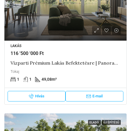
LAKÁS
116 '500 '000 Ft
Vízparti Prémium Lakás Befektetésre | Panorama Boutique 49 A3
Tokaj
1
1
49,08
m²
Hívás
E-mail
ELADÓ
ÚJ ÉPÍTÉSŰ