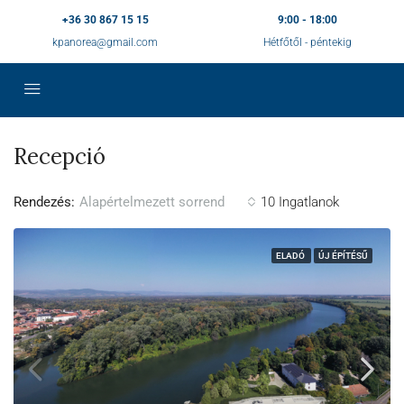
+36 30 867 15 15
9:00 - 18:00
kpanorea@gmail.com
Hétfőtől - péntekig
Recepció
Rendezés:
10 Ingatlanok
Alapértelmezett sorrend
ELADÓ
ÚJ ÉPÍTÉSŰ