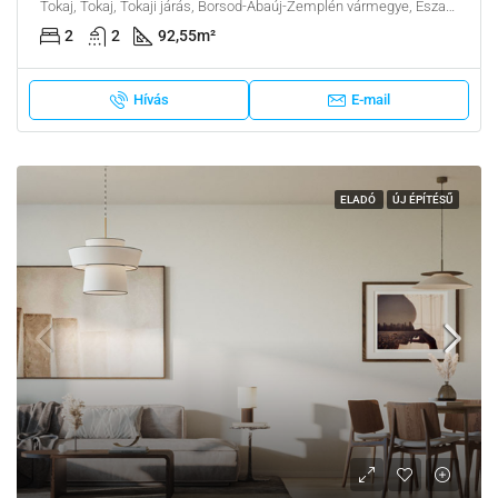
Tokaj, Tokaj, Tokaji járás, Borsod-Abaúj-Zemplén vármegye, Észak-Magyarország, Alföld és Észak, Magyarország
2
2
92,55
m²
Hívás
E-mail
ELADÓ
ÚJ ÉPÍTÉSŰ