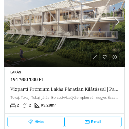
LAKÁS
191 '900 '000 Ft
Vízparti Prémium Lakás Páratlan Kilátással | Panorama Boutique 49 G1
Tokaj, Tokaj, Tokaji járás, Borsod-Abaúj-Zemplén vármegye, Észak-Magyarország, Alföld és Észak, Magyarország
2
2
93,28
m²
Hívás
E-mail