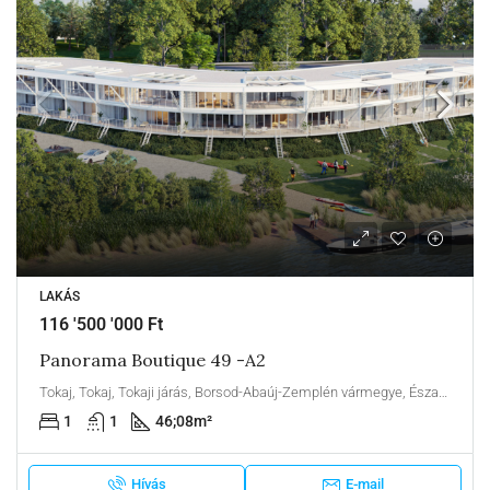
LAKÁS
116 '500 '000 Ft
Panorama Boutique 49 -A2
Tokaj, Tokaj, Tokaji járás, Borsod-Abaúj-Zemplén vármegye, Észak-Magyarország, Alföld és Észak, Magyarország
1
1
46;08
m²
Hívás
E-mail