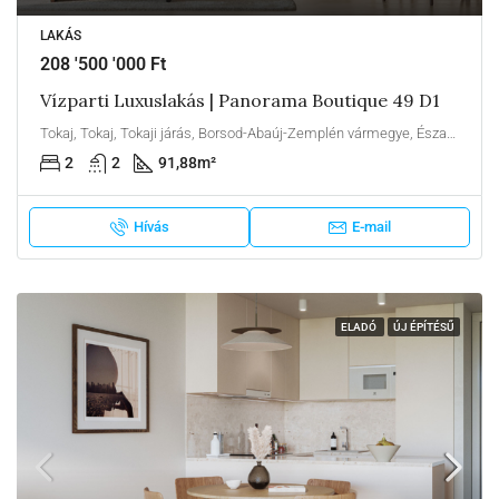
LAKÁS
208 '500 '000 Ft
Vízparti Luxuslakás | Panorama Boutique 49 D1
Tokaj, Tokaj, Tokaji járás, Borsod-Abaúj-Zemplén vármegye, Észak-Magyarország, Alföld és Észak, Magyarország
2
2
91,88
m²
Hívás
E-mail
ELADÓ
ÚJ ÉPÍTÉSŰ