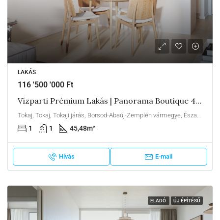
LAKÁS
116 '500 '000 Ft
Vízparti Prémium Lakás | Panorama Boutique 49 C1
Tokaj, Tokaj, Tokaji járás, Borsod-Abaúj-Zemplén vármegye, Észak-Magyarország, Alföld és Észak, Magyarország
1
1
45,48
m²
Hívás
E-mail
ELADÓ
ÚJ ÉPÍTÉSŰ