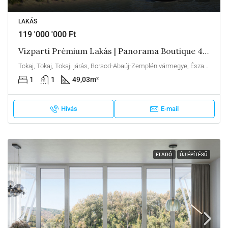
LAKÁS
119 '000 '000 Ft
Vízparti Prémium Lakás | Panorama Boutique 49 A4
Tokaj, Tokaj, Tokaji járás, Borsod-Abaúj-Zemplén vármegye, Észak-Magyarország, Alföld és Észak, Magyarország
1
1
49,03
m²
Hívás
E-mail
ELADÓ
ÚJ ÉPÍTÉSŰ