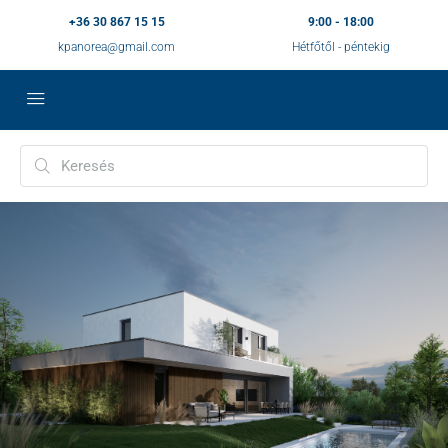
+36 30 867 15 15
9:00 - 18:00
kpanorea@gmail.com
Hétfőtől - péntekig