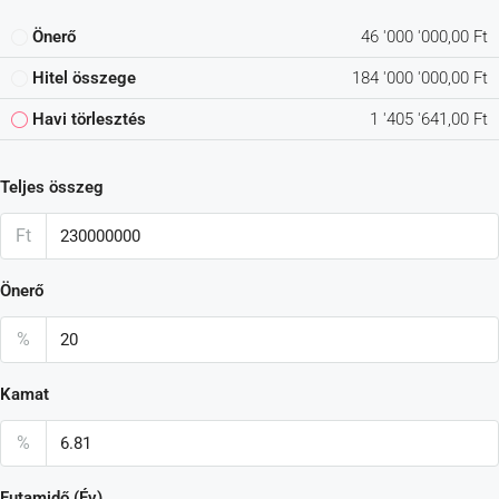
Önerő
46 '000 '000,00 Ft
Hitel összege
184 '000 '000,00 Ft
Havi törlesztés
1 '405 '641,00 Ft
Teljes összeg
Ft
Önerő
%
Kamat
%
Futamidő (Év)