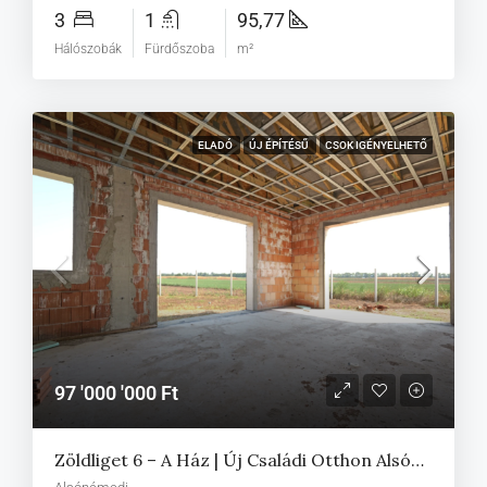
3
1
95,77
Hálószobák
Fürdőszoba
m²
ELADÓ
ÚJ ÉPÍTÉSŰ
CSOK IGÉNYELHETŐ
97 '000 '000 Ft
Zöldliget 6 – A Ház | Új Családi Otthon Alsónémediben