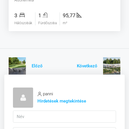
Alsónémedi
3
1
95,77
Hálószobák
Fürdőszoba
m²
Előző
Következő
panni
Hirdetések megtekintése