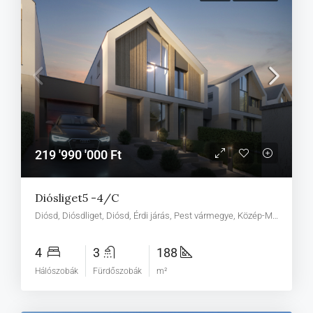
219 '990 '000 Ft
Diósliget5 -4/C
Diósd, Diósdliget, Diósd, Érdi járás, Pest vármegye, Közép-Magyarország, 2049, Magyarország
4
3
188
Hálószobák
Fürdőszobák
m²