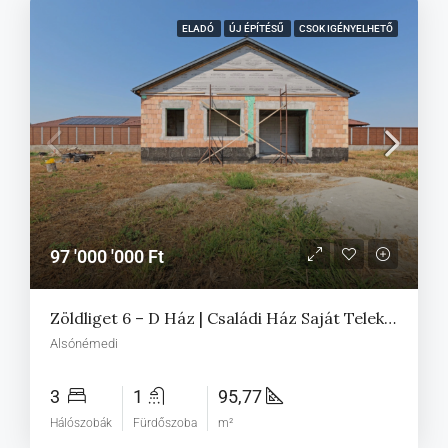
ELADÓ
ÚJ ÉPÍTÉSŰ
CSOK IGÉNYELHETŐ
97 '000 '000 Ft
Zöldliget 6 – D Ház | Családi Ház Saját Telekkel Alsónémediben
Alsónémedi
3
1
95,77
Hálószobák
Fürdőszoba
m²