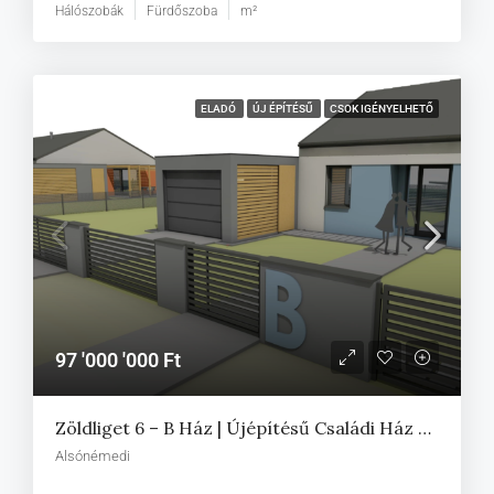
Hálószobák
Fürdőszoba
m²
ELADÓ
ÚJ ÉPÍTÉSŰ
CSOK IGÉNYELHETŐ
97 '000 '000 Ft
Zöldliget 6 – B Ház | Újépítésű Családi Ház Eladó Alsónémediben
Alsónémedi