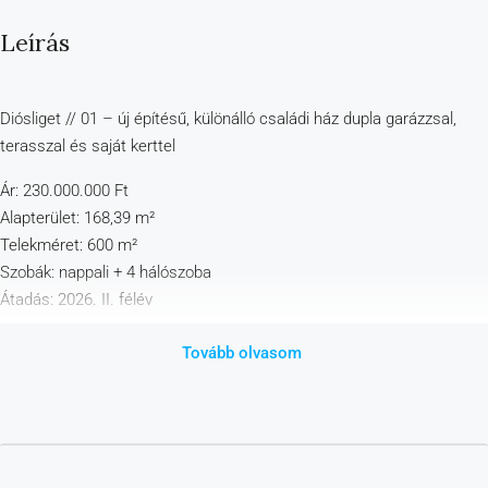
Leírás
Diósliget // 01 – új építésű, különálló családi ház dupla garázzsal,
terasszal és saját kerttel
Ár: 230.000.000 Ft
Alapterület: 168,39 m²
Telekméret: 600 m²
Szobák: nappali + 4 hálószoba
Átadás: 2026. II. félév
Csak két ház épül. Ez az egyik – a másik már elkelt.
Tovább olvasom
Ez nem lakópark, nem sorház, nem kompromisszum.
Ez egy különálló, önálló telekre épülő családi ház, letisztult
megjelenéssel, valóban élhető elrendezéssel, jövőálló műszaki
tartalommal.