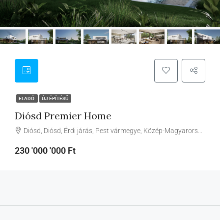
ELADÓ
ÚJ ÉPÍTÉSŰ
Diósd Premier Home
Diósd, Diósd, Érdi járás, Pest vármegye, Közép-Magyarország, 2049, Magyarország
230 '000 '000 Ft