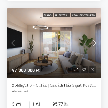
ELADÓ
ÚJ ÉPÍTÉSŰ
CSOK IGÉNYELHETŐ
97 '000 '000 Ft
Zöldliget 6 – C Ház | Családi Ház Saját Kerttel Alsónémediben
Alsónémedi
3
1
95,77