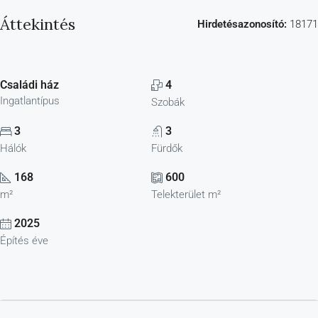
Áttekintés
Hirdetésazonosító:
18171
Családi ház
4
Ingatlantípus
Szobák
3
3
Hálók
Fürdők
168
600
m²
Telekterület m²
2025
Építés éve