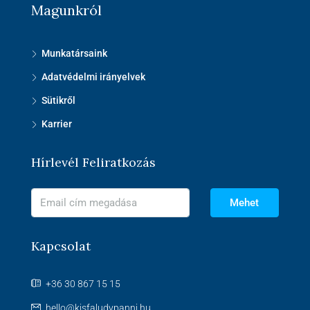
Magunkról
Munkatársaink
Adatvédelmi irányelvek
Sütikről
Karrier
Hírlevél Feliratkozás
Mehet
Kapcsolat
+36 30 867 15 15
hello@kisfaludypanni.hu