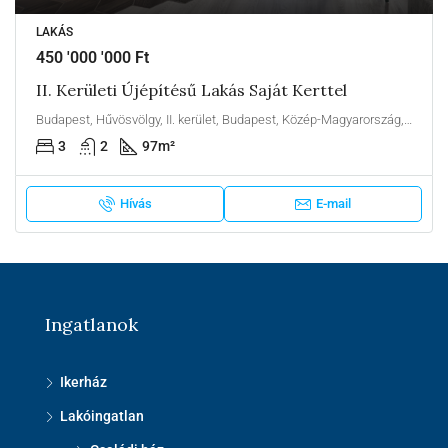
LAKÁS
450 '000 '000 Ft
II. Kerületi Újépítésű Lakás Saját Kerttel
Budapest, Hűvösvölgy, II. kerület, Budapest, Közép-Magyarország, Magyarország
3
2
97
m²
Hívás
E-mail
Ingatlanok
Ikerház
Lakóingatlan