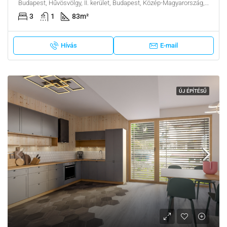
Budapest, Hűvösvölgy, II. kerület, Budapest, Közép-Magyarország, Magyarország
3
1
83
m²
Hívás
E-mail
ÚJ ÉPÍTÉSŰ