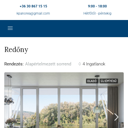
+36 30 867 15 15
9:00 - 18:00
kpanorea@gmail.com
Hétfőtől - péntekig
Redőny
Rendezés:
4 Ingatlanok
Alapértelmezett sorrend
ELADÓ
ÚJ ÉPÍTÉSŰ