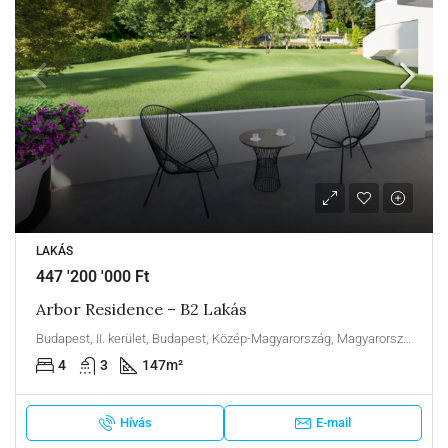
LAKÁS
447 '200 '000 Ft
Arbor Residence – B2 Lakás
Budapest, II. kerület, Budapest, Közép-Magyarország, Magyarország
4
3
147
m²
Hívás
E-mail