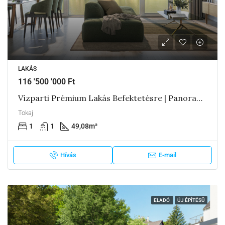
LAKÁS
116 '500 '000 Ft
Vízparti Prémium Lakás Befektetésre | Panorama Boutique 49 A3
Tokaj
1
1
49,08
m²
Hívás
E-mail
ELADÓ
ÚJ ÉPÍTÉSŰ