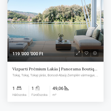
119 '000 '000 Ft
Vízparti Prémium Lakás | Panorama Boutique 49 A6
Tokaj, Tokaj, Tokaji járás, Borsod-Abaúj-Zemplén vármegye, Észak-Magyarország, Alföld és Észak, Magyarország
1
1
49,06
Hálószoba
Fürdőszoba
m²