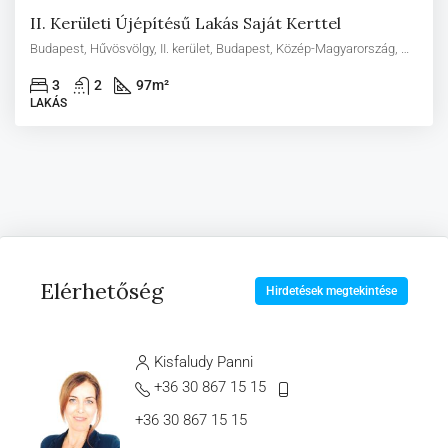
II. Kerületi Újépítésű Lakás Saját Kerttel
Budapest, Hűvösvölgy, II. kerület, Budapest, Közép-Magyarország, Magyarország
3
2
97
m²
LAKÁS
Elérhetőség
Hirdetések megtekintése
Kisfaludy Panni
+36 30 867 15 15
+36 30 867 15 15