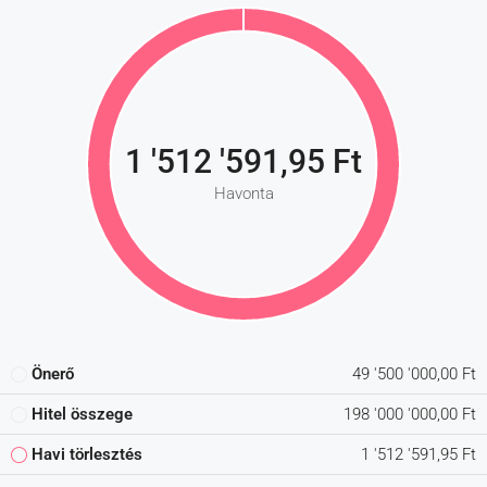
1 '512 '591,95 Ft
Havonta
Önerő
49 '500 '000,00 Ft
Hitel összege
198 '000 '000,00 Ft
Havi törlesztés
1 '512 '591,95 Ft