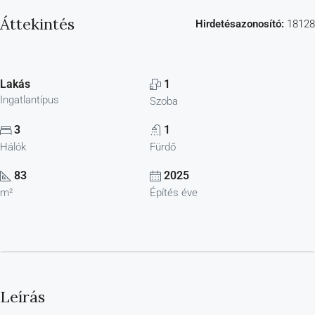
Áttekintés
Hirdetésazonosító:
18128
Lakás
1
Ingatlantípus
Szoba
3
1
Hálók
Fürdő
83
2025
m²
Építés éve
Leírás