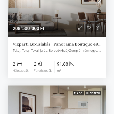
208 '500 '000 Ft
Vízparti Luxuslakás | Panorama Boutique 49 D1
Tokaj, Tokaj, Tokaji járás, Borsod-Abaúj-Zemplén vármegye, Észak-Magyarország, Alföld és Észak, Magyarország
2
2
91,88
Hálószobák
Fürdőszobák
m²
ELADÓ
ÚJ ÉPÍTÉSŰ