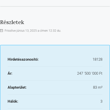
Részletek
Frissítve június 13, 2025 a címen 12:32 du.
Hirdetésazonosító:
18128
Ár:
247 '500 '000 Ft
Alapterület:
83 m²
Hálók:
3