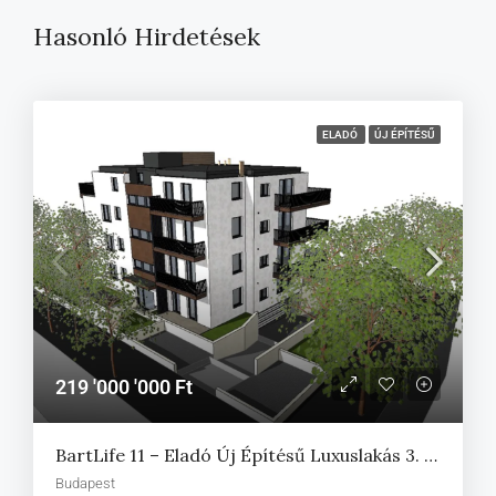
Hasonló Hirdetések
ELADÓ
ÚJ ÉPÍTÉSŰ
219 '000 '000 Ft
BartLife 11 – Eladó Új Építésű Luxuslakás 3. Emeleten, 39 M²-Es Erkéllyel Budán
Budapest