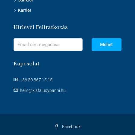
Sütikről
Karrier
Hírlevél Feliratkozás
Mehet
Kapcsolat
+36 30 867 15 15
hello@kisfaludypanni.hu
Facebook