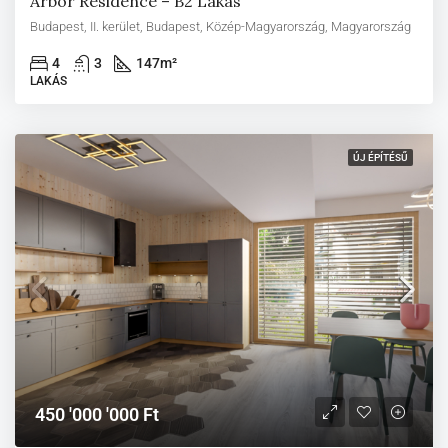
Arbor Residence – B2 Lakás
Budapest, II. kerület, Budapest, Közép-Magyarország, Magyarország
4
3
147
m²
LAKÁS
ÚJ ÉPÍTÉSŰ
450 '000 '000 Ft