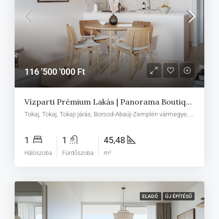
116 '500 '000 Ft
Vízparti Prémium Lakás | Panorama Boutique 49 C1
Tokaj, Tokaj, Tokaji járás, Borsod-Abaúj-Zemplén vármegye, Észak-Magyarország, Alföld és Észak, Magyarország
1
1
45,48
Hálószoba
Fürdőszoba
m²
ELADÓ
ÚJ ÉPÍTÉSŰ