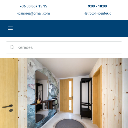
+36 30 867 15 15
9:00 - 18:00
kpanorea@gmail.com
Hétfőtől - péntekig