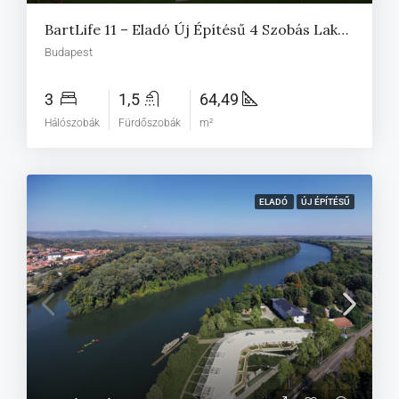
BartLife 11 – Eladó Új Építésű 4 Szobás Lakás Terasszal A XI. Kerületben
Budapest
3
1,5
64,49
Hálószobák
Fürdőszobák
m²
ELADÓ
ÚJ ÉPÍTÉSŰ