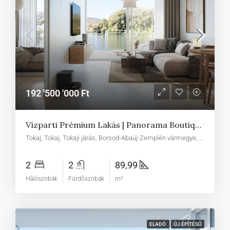
192 '500 '000 Ft
Vízparti Prémium Lakás | Panorama Boutique 49 B1
Tokaj, Tokaj, Tokaji járás, Borsod-Abaúj-Zemplén vármegye, Észak-Magyarország, Alföld és Észak, Magyarország
2
2
89,99
Hálószobák
Fürdőszobák
m²
ELADÓ
ÚJ ÉPÍTÉSŰ