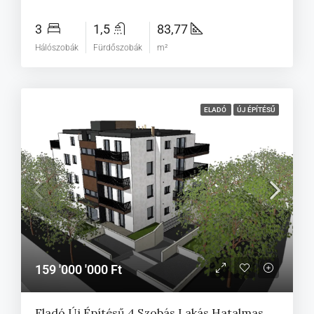
3
1,5
83,77
Hálószobák
Fürdőszobák
m²
ELADÓ
ÚJ ÉPÍTÉSŰ
159 '000 '000 Ft
Eladó Új Építésű 4 Szobás Lakás Hatalmas Erkéllyel A BartLife 11 Projektben