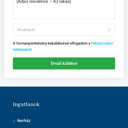
Kiválaszt
A formanyomtatvány beküldésével elfogadom a
felhasználási
feltételeket
Email küldése
Ingatlanok
Ikerház