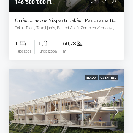
146 '500 '000 Ft
Óriásteraszos Vízparti Lakás | Panorama Boutique 49 H1
Tokaj, Tokaj, Tokaji járás, Borsod-Abaúj-Zemplén vármegye, Észak-Magyarország, Alföld és Észak, Magyarország
1
1
60,73
Hálószoba
Fürdőszoba
m²
ELADÓ
ÚJ ÉPÍTÉSŰ