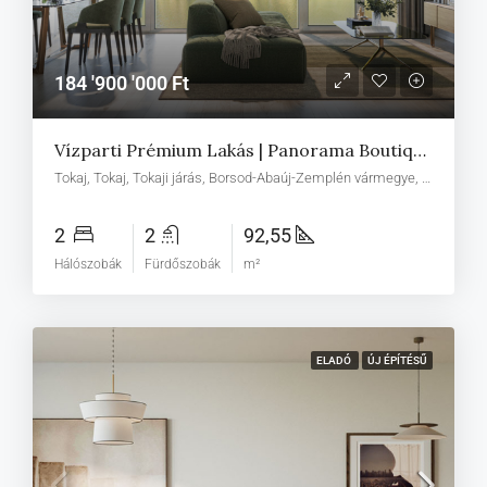
184 '900 '000 Ft
Vízparti Prémium Lakás | Panorama Boutique 49 E1
Tokaj, Tokaj, Tokaji járás, Borsod-Abaúj-Zemplén vármegye, Észak-Magyarország, Alföld és Észak, Magyarország
2
2
92,55
Hálószobák
Fürdőszobák
m²
ELADÓ
ÚJ ÉPÍTÉSŰ