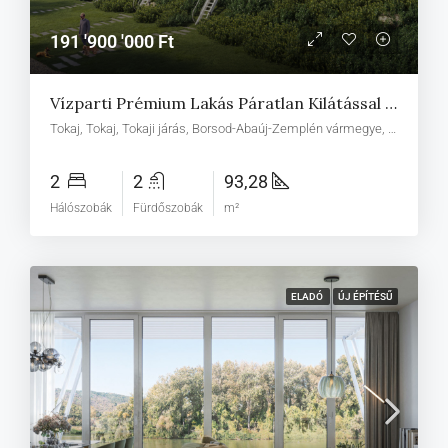
191 '900 '000 Ft
Vízparti Prémium Lakás Páratlan Kilátással | Panorama Boutique 49 G1
Tokaj, Tokaj, Tokaji járás, Borsod-Abaúj-Zemplén vármegye, Észak-Magyarország, Alföld és Észak, Magyarország
2
2
93,28
Hálószobák
Fürdőszobák
m²
ELADÓ
ÚJ ÉPÍTÉSŰ