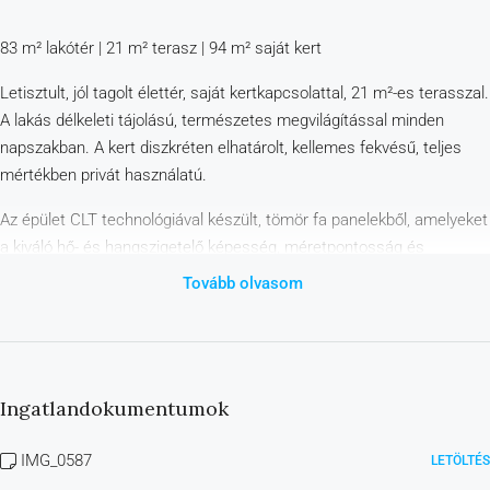
83 m² lakótér | 21 m² terasz | 94 m² saját kert
Letisztult, jól tagolt élettér, saját kertkapcsolattal, 21 m²-es terasszal.
A lakás délkeleti tájolású, természetes megvilágítással minden
napszakban. A kert diszkréten elhatárolt, kellemes fekvésű, teljes
mértékben privát használatú.
Az épület CLT technológiával készült, tömör fa panelekből, amelyeket
a kiváló hő- és hangszigetelő képesség, méretpontosság és
alacsony környezeti terhelés jellemez. A szerkezet tűzbiztonságát
Tovább olvasom
A1-es kőzetgyapot szigetelés biztosítja. A CLT gyártása víz- és
hulladékmentes, a beépített anyagok természetes, vegyszermentes
eredetűek.
A hűtést és fűtést egyéni hőszivattyús rendszer biztosítja, amely
Ingatlandokumentumok
nemcsak energiatakarékos, hanem rendkívül komfortos is: a levegőt
csendesen keringteti, jelenlétszabályozással, párátlanítással. A
IMG_0587
LETÖLTÉS
hidegburkolatok alatt fűtőszőnyeg, a fürdőkben elektromos