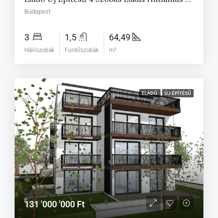
Budapest
3
1,5
64,49
Hálószobák
Fürdőszobák
m²
ELADÓ
ÚJ ÉPÍTÉSŰ
131 '000 '000 Ft